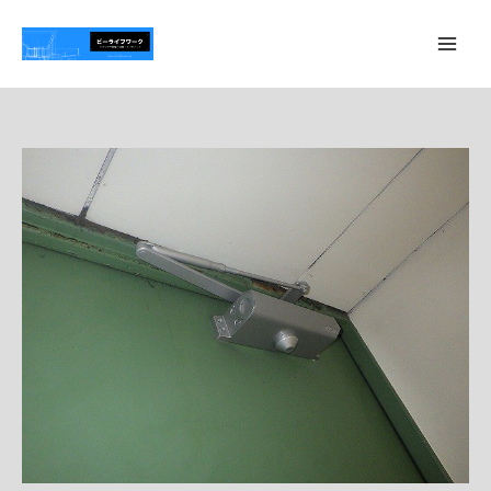
内
容
を
ス
キ
ッ
プ